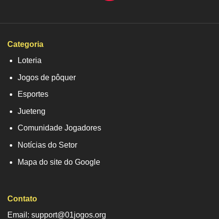
Categoria
Loteria
Jogos de pôquer
Esportes
Jueteng
Comunidade Jogadores
Notícias do Setor
Mapa do site do Google
Contato
Email: support@01jogos.org