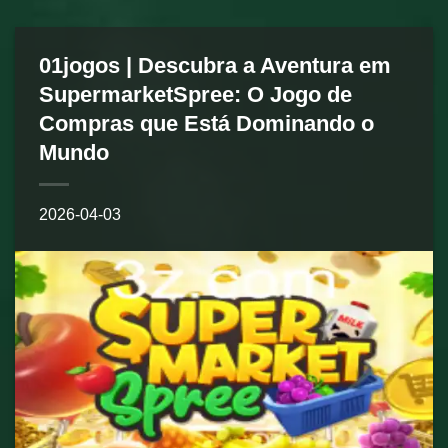
01jogos | Descubra a Aventura em
SupermarketSpree: O Jogo de
Compras que Está Dominando o
Mundo
2026-04-03