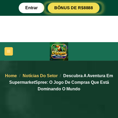
Ir
BÔNUS DE R$8888
Entrar
para
o
conteúdo
Home
/
Notícias Do Setor
/
Descubra A Aventura Em
SupermarketSpree: O Jogo De Compras Que Está
Dominando O Mundo