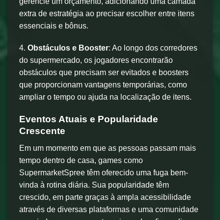
gerencie um orçamento, adicionando uma camada
extra de estratégia ao precisar escolher entre itens
essenciais e bônus.
4.
Obstáculos e Booster
: Ao longo dos corredores
do supermercado, os jogadores encontrarão
obstáculos que precisam ser evitados e boosters
que proporcionam vantagens temporárias, como
ampliar o tempo ou ajuda na localização de itens.
Eventos Atuais e Popularidade
Crescente
Em um momento em que as pessoas passam mais
tempo dentro de casa, games como
SupermarketSpree têm oferecido uma fuga bem-
vinda à rotina diária. Sua popularidade têm
crescido, em parte graças à ampla acessibilidade
através de diversas plataformas e uma comunidade