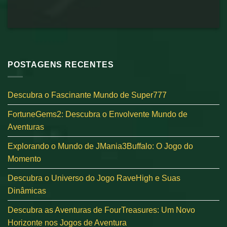
POSTAGENS RECENTES
Descubra o Fascinante Mundo de Super777
FortuneGems2: Descubra o Envolvente Mundo de
Aventuras
Explorando o Mundo de JMania3Buffalo: O Jogo do
Momento
Descubra o Universo do Jogo RaveHigh e Suas
Dinâmicas
Descubra as Aventuras de FourTreasures: Um Novo
Horizonte nos Jogos de Aventura