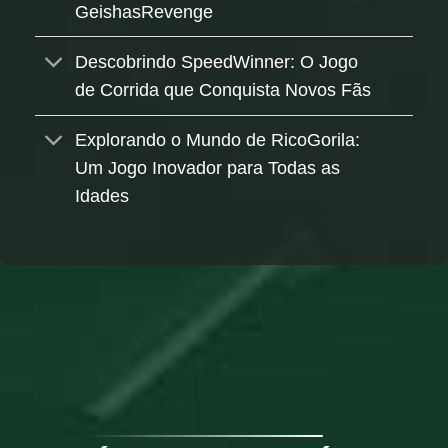
GeishasRevenge
Descobrindo SpeedWinner: O Jogo
de Corrida que Conquista Novos Fãs
Explorando o Mundo de RicoGorila:
Um Jogo Inovador para Todas as
Idades