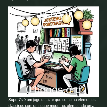
Super7s é um jogo de azar que combina elementos
clássicos com um toque moderno, oferecendo uma