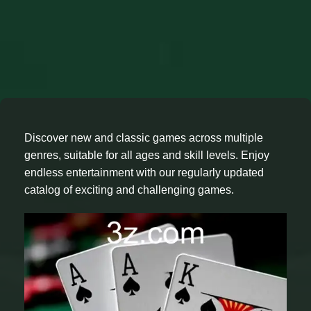
Discover new and classic games across multiple
genres, suitable for all ages and skill levels. Enjoy
endless entertainment with our regularly updated
catalog of exciting and challenging games.