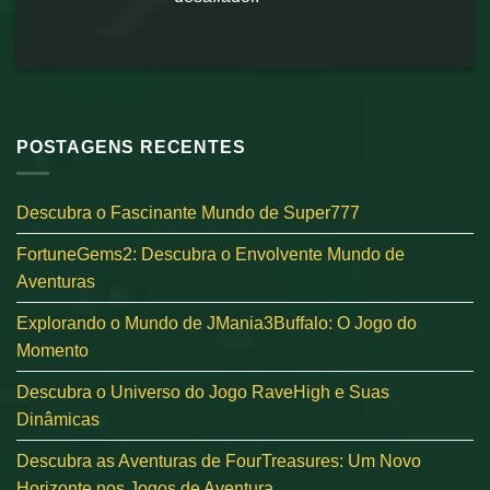
POSTAGENS RECENTES
Descubra o Fascinante Mundo de Super777
FortuneGems2: Descubra o Envolvente Mundo de
Aventuras
Explorando o Mundo de JMania3Buffalo: O Jogo do
Momento
Descubra o Universo do Jogo RaveHigh e Suas
Dinâmicas
Descubra as Aventuras de FourTreasures: Um Novo
Horizonte nos Jogos de Aventura