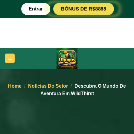
Ir
Entrar
BÔNUS DE R$8888
para
o
conteúdo
Home
/
Notícias Do Setor
/
Descubra O Mundo De
Aventura Em WildThirst