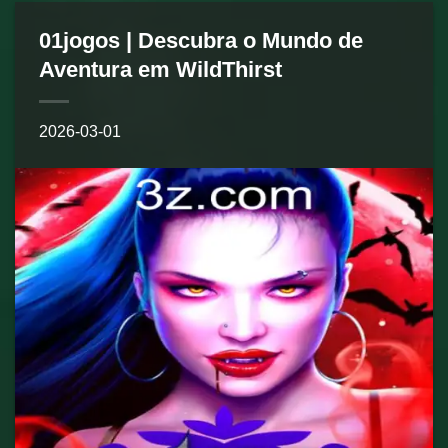
01jogos | Descubra o Mundo de
Aventura em WildThirst
2026-03-01