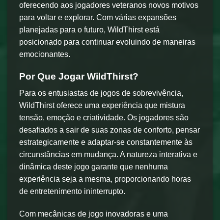
oferecendo aos jogadores veteranos novos motivos
para voltar e explorar. Com várias expansões
planejadas para o futuro, WildThirst está
posicionado para continuar evoluindo de maneiras
emocionantes.
Por Que Jogar WildThirst?
Para os entusiastas de jogos de sobrevivência,
WildThirst oferece uma experiência que mistura
tensão, emoção e criatividade. Os jogadores são
desafiados a sair de suas zonas de conforto, pensar
estrategicamente e adaptar-se constantemente às
circunstâncias em mudança. A natureza interativa e
dinâmica deste jogo garante que nenhuma
experiência seja a mesma, proporcionando horas
de entretenimento ininterrupto.
Com mecânicas de jogo inovadoras e uma