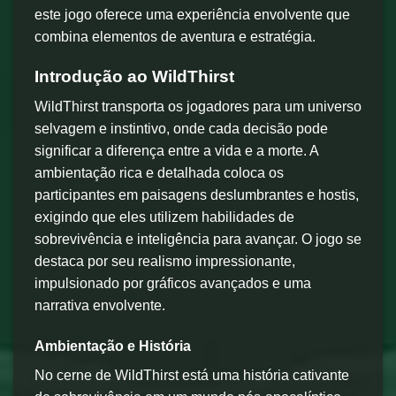
este jogo oferece uma experiência envolvente que
combina elementos de aventura e estratégia.
Introdução ao WildThirst
WildThirst transporta os jogadores para um universo
selvagem e instintivo, onde cada decisão pode
significar a diferença entre a vida e a morte. A
ambientação rica e detalhada coloca os
participantes em paisagens deslumbrantes e hostis,
exigindo que eles utilizem habilidades de
sobrevivência e inteligência para avançar. O jogo se
destaca por seu realismo impressionante,
impulsionado por gráficos avançados e uma
narrativa envolvente.
Ambientação e História
No cerne de WildThirst está uma história cativante