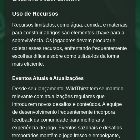
Uso de Recursos
Recursos limitados, como água, comida, e materiais
para construir abrigos são elementos-chave para a
sobrevivência. Os jogadores devem procurar e
coletar esses recursos, enfrentando frequentemente
escolhas difíceis sobre como utilizá-los da forma
mais eficiente.
Eventos Atuais e Atualizações
Desde seu lançamento, WildThirst tem se mantido
relevante com atualizações regulares que
introduzem novos desafios e conteúdos. A equipe
de desenvolvimento frequentemente incorpora
feedback da comunidade para melhorar a
experiência de jogo. Eventos sazonais e desafios
temporários mantêm o jogo fresco e empolgante,