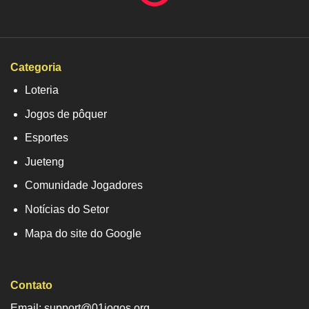
Categoria
Loteria
Jogos de pôquer
Esportes
Jueteng
Comunidade Jogadores
Notícias do Setor
Mapa do site do Google
Contato
Email: support@01jogos.org