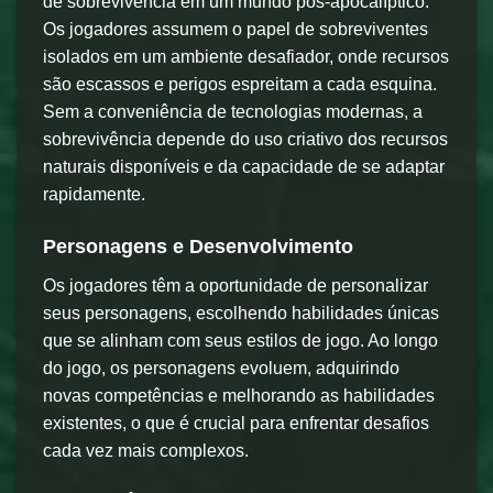
de sobrevivência em um mundo pós-apocalíptico.
Os jogadores assumem o papel de sobreviventes
isolados em um ambiente desafiador, onde recursos
são escassos e perigos espreitam a cada esquina.
Sem a conveniência de tecnologias modernas, a
sobrevivência depende do uso criativo dos recursos
naturais disponíveis e da capacidade de se adaptar
rapidamente.
Personagens e Desenvolvimento
Os jogadores têm a oportunidade de personalizar
seus personagens, escolhendo habilidades únicas
que se alinham com seus estilos de jogo. Ao longo
do jogo, os personagens evoluem, adquirindo
novas competências e melhorando as habilidades
existentes, o que é crucial para enfrentar desafios
cada vez mais complexos.