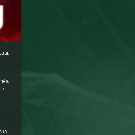
ogar.
inês.
do
 sua