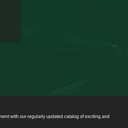
ment with our regularly updated catalog of exciting and