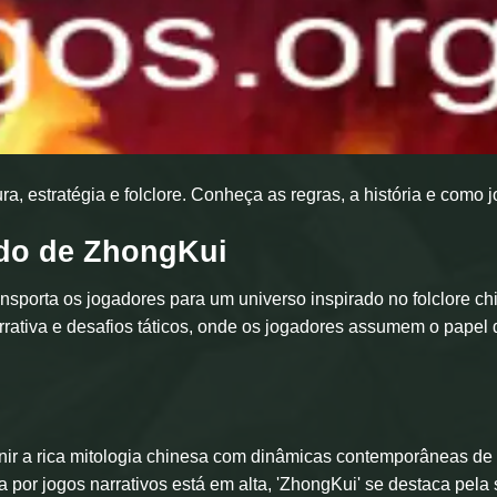
 estratégia e folclore. Conheça as regras, a história e como j
do de ZhongKui
nsporta os jogadores para um universo inspirado no folclore ch
rrativa e desafios táticos, onde os jogadores assumem o papel 
unir a rica mitologia chinesa com dinâmicas contemporâneas de
por jogos narrativos está em alta, 'ZhongKui' se destaca pela