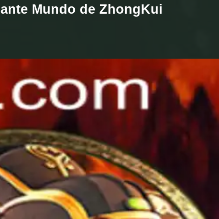
inante Mundo de ZhongKui