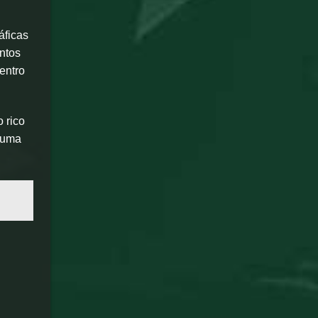
áficas
ntos
entro
 rico
e uma