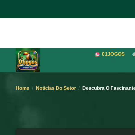
Ir
para
o
conteúdo
01JOGOS
Home
/
Notícias Do Setor
/
Descubra O Fascinant