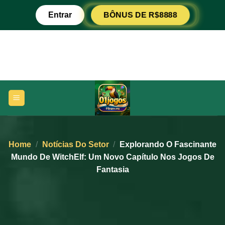
Ir
Entrar
BÔNUS DE R$8888
para
o
conteúdo
Home
/
Notícias Do Setor
/
Explorando O Fascinante
Mundo De WitchElf: Um Novo Capítulo Nos Jogos De
Fantasia