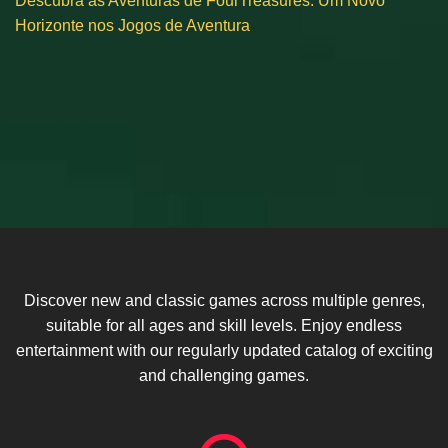
Descubra as Aventuras de FourTreasures: Um Novo
Horizonte nos Jogos de Aventura
Discover new and classic games across multiple genres,
suitable for all ages and skill levels. Enjoy endless
entertainment with our regularly updated catalog of exciting
and challenging games.