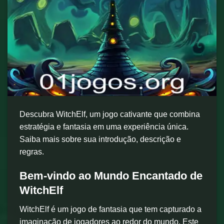
Descubra WitchElf, um jogo cativante que combina
estratégia e fantasia em uma experiência única.
Saiba mais sobre sua introdução, descrição e
regras.
Bem-vindo ao Mundo Encantado de
WitchElf
WitchElf é um jogo de fantasia que tem capturado a
imaginação de jogadores ao redor do mundo. Este