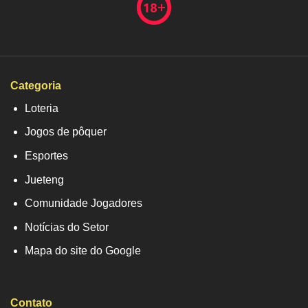
Categoria
Loteria
Jogos de pôquer
Esportes
Jueteng
Comunidade Jogadores
Notícias do Setor
Mapa do site do Google
Contato