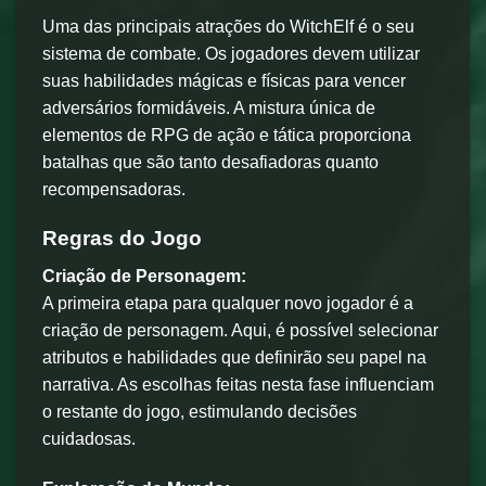
Uma das principais atrações do WitchElf é o seu
sistema de combate. Os jogadores devem utilizar
suas habilidades mágicas e físicas para vencer
adversários formidáveis. A mistura única de
elementos de RPG de ação e tática proporciona
batalhas que são tanto desafiadoras quanto
recompensadoras.
Regras do Jogo
Criação de Personagem:
A primeira etapa para qualquer novo jogador é a
criação de personagem. Aqui, é possível selecionar
atributos e habilidades que definirão seu papel na
narrativa. As escolhas feitas nesta fase influenciam
o restante do jogo, estimulando decisões
cuidadosas.