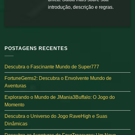
introdução, descrição e regras.
POSTAGENS RECENTES
Descubra o Fascinante Mundo de Super777
FortuneGems2: Descubra o Envolvente Mundo de
Aventuras
Explorando o Mundo de JMania3Buffalo: O Jogo do
Momento
Descubra o Universo do Jogo RaveHigh e Suas
Dinâmicas