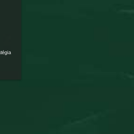
tégia