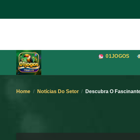
Ir
para
o
conteúdo
01JOGOS
Home
/
Notícias Do Setor
/
Descubra O Fascinant