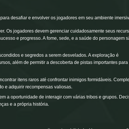
para desafiar e envolver os jogadores em seu ambiente imersiv
iver. Os jogadores devem gerenciar cuidadosamente seus recurs
 sucesso e progresso. A fome, sede, e a saúde do personagem s
escondidos e segredos a serem desvelados. A exploração é
sos, além de permitir a descoberta de pistas importantes para
ontrar itens raros até confrontar inimigos formidáveis. Comple
do e adquirir recompensas valiosas.
em a oportunidade de interagir com várias tribos e grupos. Dec
ças e a própria história.