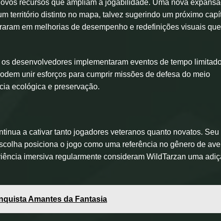
novos recursos que ampliam a jogabilidade. Uma nova expansã
m território distinto no mapa, talvez sugerindo um próximo capí
traram em melhorias de desempenho e redefinições visuais que
s, os desenvolvedores implementaram eventos de tempo limitad
podem unir esforços para cumprir missões de defesa do meio
a ecológica e preservação.
tinua a cativar tanto jogadores veteranos quanto novatos. Seu
escolha posiciona o jogo como uma referência no gênero de ave
riência imersiva regularmente consideram WildTarzan uma adi
nquista Amantes da Fantasia