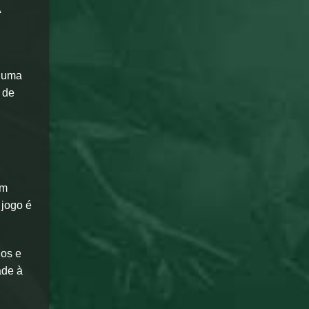
A
m uma
 de
am
 jogo é
hos e
ade à