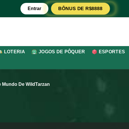
Entrar
BÔNUS DE R$8888
LOTERIA
JOGOS DE PÔQUER
ESPORTES
e Mundo De WildTarzan