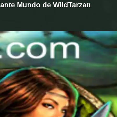
nante Mundo de WildTarzan