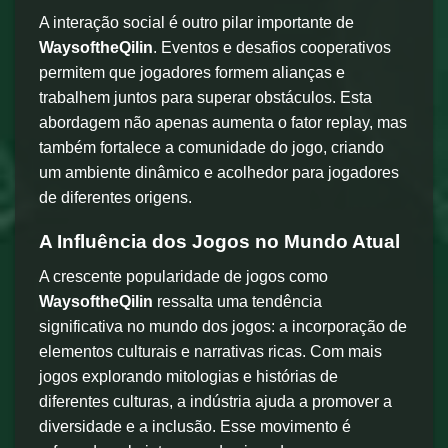
A interação social é outro pilar importante de
WaysoftheQilin
. Eventos e desafios cooperativos
permitem que jogadores formem alianças e
trabalhem juntos para superar obstáculos. Esta
abordagem não apenas aumenta o fator replay, mas
também fortalece a comunidade do jogo, criando
um ambiente dinâmico e acolhedor para jogadores
de diferentes origens.
A Influência dos Jogos no Mundo Atual
A crescente popularidade de jogos como
WaysoftheQilin
ressalta uma tendência
significativa no mundo dos jogos: a incorporação de
elementos culturais e narrativas ricas. Com mais
jogos explorando mitologias e histórias de
diferentes culturas, a indústria ajuda a promover a
diversidade e a inclusão. Esse movimento é