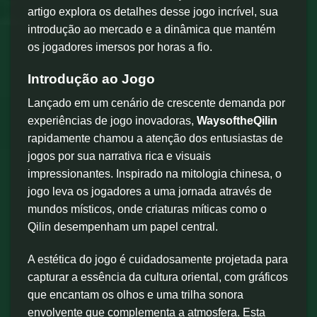
artigo explora os detalhes desse jogo incrível, sua
introdução ao mercado e a dinâmica que mantém
os jogadores imersos por horas a fio.
Introdução ao Jogo
Lançado em um cenário de crescente demanda por
experiências de jogo inovadoras,
WaysoftheQilin
rapidamente chamou a atenção dos entusiastas de
jogos por sua narrativa rica e visuais
impressionantes. Inspirado na mitologia chinesa, o
jogo leva os jogadores a uma jornada através de
mundos místicos, onde criaturas míticas como o
Qilin desempenham um papel central.
A estética do jogo é cuidadosamente projetada para
capturar a essência da cultura oriental, com gráficos
que encantam os olhos e uma trilha sonora
envolvente que complementa a atmosfera. Esta