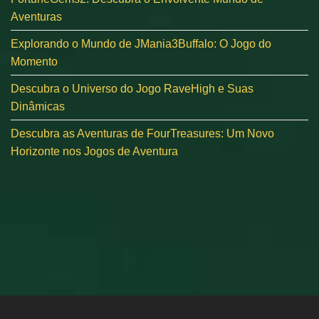
Aventuras
Explorando o Mundo de JMania3Buffalo: O Jogo do
Momento
Descubra o Universo do Jogo RaveHigh e Suas
Dinâmicas
Descubra as Aventuras de FourTreasures: Um Novo
Horizonte nos Jogos de Aventura