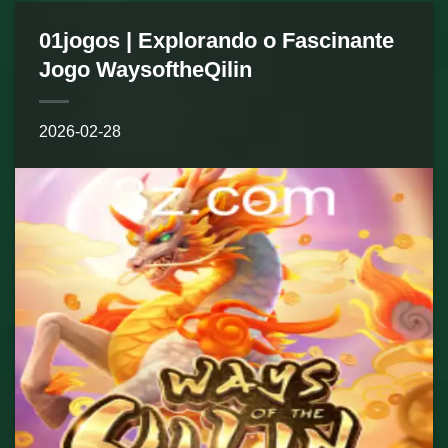
01jogos | Explorando o Fascinante
Jogo WaysoftheQilin
2026-02-28