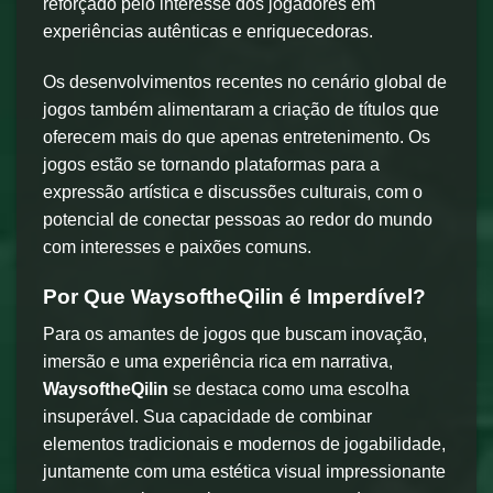
reforçado pelo interesse dos jogadores em
experiências autênticas e enriquecedoras.
Os desenvolvimentos recentes no cenário global de
jogos também alimentaram a criação de títulos que
oferecem mais do que apenas entretenimento. Os
jogos estão se tornando plataformas para a
expressão artística e discussões culturais, com o
potencial de conectar pessoas ao redor do mundo
com interesses e paixões comuns.
Por Que WaysoftheQilin é Imperdível?
Para os amantes de jogos que buscam inovação,
imersão e uma experiência rica em narrativa,
WaysoftheQilin
se destaca como uma escolha
insuperável. Sua capacidade de combinar
elementos tradicionais e modernos de jogabilidade,
juntamente com uma estética visual impressionante