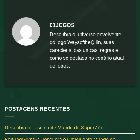
01JOGOS
Descubra o universo envolvente
do jogo WaysoftheQilin, suas
características únicas, regras e
como se destaca no cenário atual
de jogos.
POSTAGENS RECENTES
Descubra o Fascinante Mundo de Super777
FortuneGems2: Descubra o Envolvente Mundo de