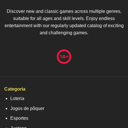
Discover new and classic games across multiple genres,
suitable for all ages and skill levels. Enjoy endless
entertainment with our regularly updated catalog of exciting
and challenging games.
Categoria
Loteria
Jogos de pôquer
Esportes