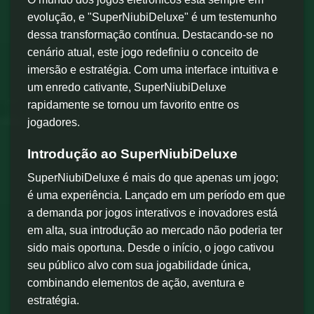
evolução, e "SuperNiubiDeluxe" é um testemunho
dessa transformação contínua. Destacando-se no
cenário atual, este jogo redefiniu o conceito de
imersão e estratégia. Com uma interface intuitiva e
um enredo cativante, SuperNiubiDeluxe
rapidamente se tornou um favorito entre os
jogadores.
Introdução ao SuperNiubiDeluxe
SuperNiubiDeluxe é mais do que apenas um jogo;
é uma experiência. Lançado em um período em que
a demanda por jogos interativos e inovadores está
em alta, sua introdução ao mercado não poderia ter
sido mais oportuna. Desde o início, o jogo cativou
seu público alvo com sua jogabilidade única,
combinando elementos de ação, aventura e
estratégia.