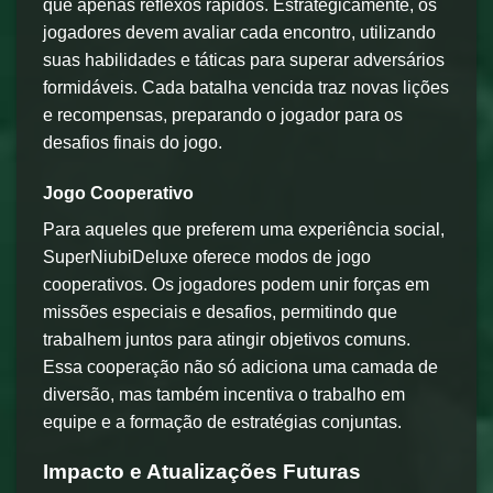
que apenas reflexos rápidos. Estrategicamente, os
jogadores devem avaliar cada encontro, utilizando
suas habilidades e táticas para superar adversários
formidáveis. Cada batalha vencida traz novas lições
e recompensas, preparando o jogador para os
desafios finais do jogo.
Jogo Cooperativo
Para aqueles que preferem uma experiência social,
SuperNiubiDeluxe oferece modos de jogo
cooperativos. Os jogadores podem unir forças em
missões especiais e desafios, permitindo que
trabalhem juntos para atingir objetivos comuns.
Essa cooperação não só adiciona uma camada de
diversão, mas também incentiva o trabalho em
equipe e a formação de estratégias conjuntas.
Impacto e Atualizações Futuras