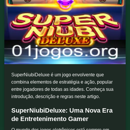
SuperNiubiDeluxe é um jogo envolvente que
combina elementos de estratégia e ação, popular
entre jogadores de todas as idades. Conheça sua
introdução, descrição e regras neste artigo.
SuperNiubiDeluxe: Uma Nova Era
de Entretenimento Gamer
O mundo dos jogos eletrônicos está sempre em