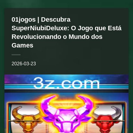
01jogos | Descubra
SuperNiubiDeluxe: O Jogo que Está
Revolucionando o Mundo dos
Games
2026-03-23