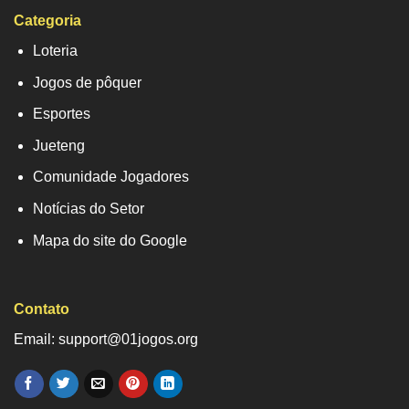
Categoria
Loteria
Jogos de pôquer
Esportes
Jueteng
Comunidade Jogadores
Notícias do Setor
Mapa do site do Google
Contato
Email: support@01jogos.org