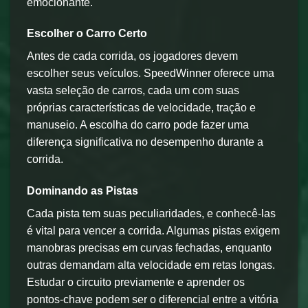
emocionante.
Escolher o Carro Certo
Antes de cada corrida, os jogadores devem
escolher seus veículos. SpeedWinner oferece uma
vasta seleção de carros, cada um com suas
próprias características de velocidade, tração e
manuseio. A escolha do carro pode fazer uma
diferença significativa no desempenho durante a
corrida.
Dominando as Pistas
Cada pista tem suas peculiaridades, e conhecê-las
é vital para vencer a corrida. Algumas pistas exigem
manobras precisas em curvas fechadas, enquanto
outras demandam alta velocidade em retas longas.
Estudar o circuito previamente e aprender os
pontos-chave podem ser o diferencial entre a vitória