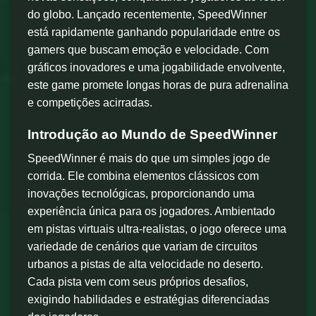
do globo. Lançado recentemente, SpeedWinner
está rapidamente ganhando popularidade entre os
gamers que buscam emoção e velocidade. Com
gráficos inovadores e uma jogabilidade envolvente,
este game promete longas horas de pura adrenalina
e competições acirradas.
Introdução ao Mundo de SpeedWinner
SpeedWinner é mais do que um simples jogo de
corrida. Ele combina elementos clássicos com
inovações tecnológicas, proporcionando uma
experiência única para os jogadores. Ambientado
em pistas virtuais ultra-realistas, o jogo oferece uma
variedade de cenários que variam de circuitos
urbanos a pistas de alta velocidade no deserto.
Cada pista vem com seus próprios desafios,
exigindo habilidades e estratégias diferenciadas