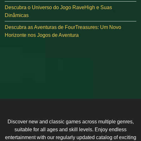
Descubra o Universo do Jogo RaveHigh e Suas
Dinâmicas
Descubra as Aventuras de FourTreasures: Um Novo
Horizonte nos Jogos de Aventura
Discover new and classic games across multiple genres,
suitable for all ages and skill levels. Enjoy endless
entertainment with our regularly updated catalog of exciting