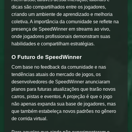
dicas são compartilhados entre os jogadores,
criando um ambiente de aprendizado e melhoria
coletiva. A importância da comunidade se reflete na
presença de SpeedWinner em streams ao vivo,
onde jogadores profissionais demonstram suas
habilidades e compartilham estratégias.
O Futuro de SpeedWinner
Com base no feedback da comunidade e nas
tendências atuais do mercado de jogos, os
desenvolvedores de SpeedWinner anunciaram
planos para futuras atualizações que trarão novos
carros, pistas e eventos. A projeção é que o jogo
não apenas expanda sua base de jogadores, mas
que também estabeleça novos padrões no gênero
de corrida virtual.