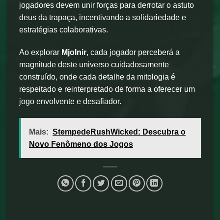
jogadores devem unir forças para derrotar o astuto
deus da trapaça, incentivando a solidariedade e
estratégias colaborativas.
Ao explorar
Mjolnir
, cada jogador perceberá a
magnitude deste universo cuidadosamente
construído, onde cada detalhe da mitologia é
respeitado e reinterpretado de forma a oferecer um
jogo envolvente e desafiador.
Mais:
StempedeRushWicked: Descubra o
Novo Fenômeno dos Jogos