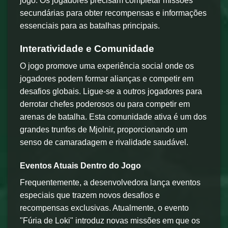
jogo. Os jogadores precisam completar missões
secundárias para obter recompensas e informações
essenciais para as batalhas principais.
Interatividade e Comunidade
O jogo promove uma experiência social onde os
jogadores podem formar alianças e competir em
desafios globais. Ligue-se a outros jogadores para
derrotar chefes poderosos ou para competir em
arenas de batalha. Esta comunidade ativa é um dos
grandes trunfos de Mjolnir, proporcionando um
senso de camaradagem e rivalidade saudável.
Eventos Atuais Dentro do Jogo
Frequentemente, a desenvolvedora lança eventos
especiais que trazem novos desafios e
recompensas exclusivas. Atualmente, o evento
"Fúria de Loki" introduz novas missões em que os