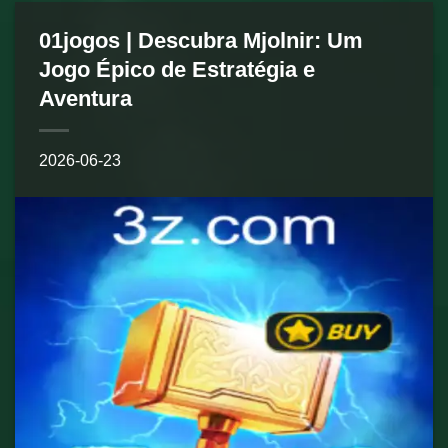
01jogos | Descubra Mjolnir: Um
Jogo Épico de Estratégia e
Aventura
2026-06-23