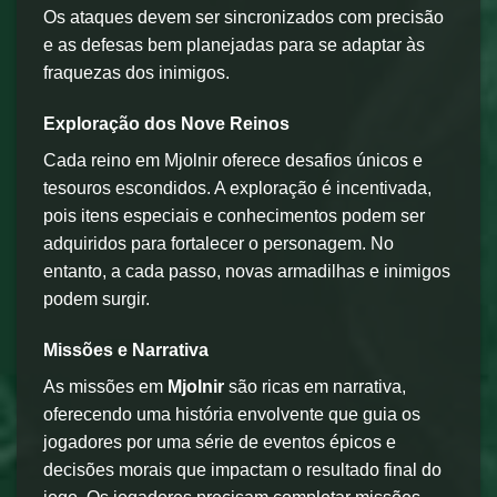
Os ataques devem ser sincronizados com precisão
e as defesas bem planejadas para se adaptar às
fraquezas dos inimigos.
Exploração dos Nove Reinos
Cada reino em Mjolnir oferece desafios únicos e
tesouros escondidos. A exploração é incentivada,
pois itens especiais e conhecimentos podem ser
adquiridos para fortalecer o personagem. No
entanto, a cada passo, novas armadilhas e inimigos
podem surgir.
Missões e Narrativa
As missões em
Mjolnir
são ricas em narrativa,
oferecendo uma história envolvente que guia os
jogadores por uma série de eventos épicos e
decisões morais que impactam o resultado final do