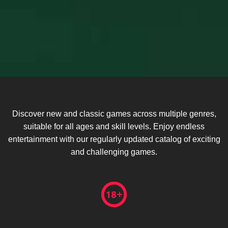
Discover new and classic games across multiple genres,
suitable for all ages and skill levels. Enjoy endless
entertainment with our regularly updated catalog of exciting
and challenging games.