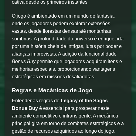
cativa desde os primeiros instantes.
O jogo é ambientado em um mundo de fantasia,
onde os jogadores podem explorar extensões
vastas, desde florestas densas até montanhas
sombrias. A profundidade do universo é enriquecida
por uma história cheia de intrigas, lutas por poder e
alianças imprevistas. A adição da funcionalidade
Bonus Buy
permite que jogadores adquiram itens e
melhorias especiais, proporcionando vantagens
estratégicas em missões desafiadoras.
Regras e Mecânicas de Jogo
Entender as regras de
Legacy of the Sages
Bonus Buy
é essencial para prosperar neste
ambiente competitivo e intransigente. A mecânica
principal gira em torno de combates estratégicos e a
gestão de recursos adquiridos ao longo do jogo.