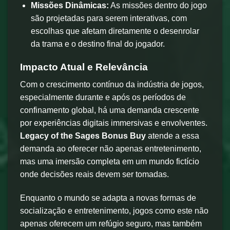
Missões Dinâmicas:
As missões dentro do jogo
são projetadas para serem interativas, com
escolhas que afetam diretamente o desenrolar
da trama e o destino final do jogador.
Impacto Atual e Relevância
Com o crescimento contínuo da indústria de jogos,
especialmente durante e após os períodos de
confinamento global, há uma demanda crescente
por experiências digitais immersivas e envolventes.
Legacy of the Sages Bonus Buy
atende a essa
demanda ao oferecer não apenas entretenimento,
mas uma imersão completa em um mundo fictício
onde decisões reais devem ser tomadas.
Enquanto o mundo se adapta a novas formas de
socialização e entretenimento, jogos como este não
apenas oferecem um refúgio seguro, mas também