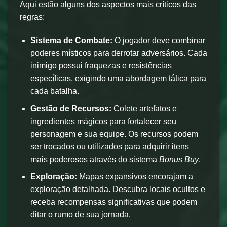
Aqui estão alguns dos aspectos mais críticos das
regras:
Sistema de Combate:
O jogador deve combinar
poderes místicos para derrotar adversários. Cada
inimigo possui fraquezas e resistências
específicas, exigindo uma abordagem tática para
cada batalha.
Gestão de Recursos:
Colete artefatos e
ingredientes mágicos para fortalecer seu
personagem e sua equipe. Os recursos podem
ser trocados ou utilizados para adquirir itens
mais poderosos através do sistema
Bonus Buy
.
Exploração:
Mapas expansivos encorajam a
exploração detalhada. Descubra locais ocultos e
receba recompensas significativas que podem
ditar o rumo de sua jornada.