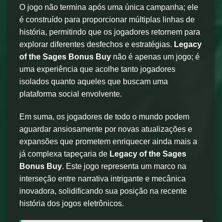
O jogo não termina após uma única campanha; ele
é construído para proporcionar múltiplas linhas de
história, permitindo que os jogadores retornem para
explorar diferentes desfechos e estratégias.
Legacy
of the Sages Bonus Buy
não é apenas um jogo; é
uma experiência que acolhe tanto jogadores
isolados quanto aqueles que buscam uma
plataforma social envolvente.
Em suma, os jogadores de todo o mundo podem
aguardar ansiosamente por novas atualizações e
expansões que prometem enriquecer ainda mais a
já complexa tapeçaria de
Legacy of the Sages
Bonus Buy
. Este jogo representa um marco na
interseção entre narrativa intrigante e mecânica
inovadora, solidificando sua posição na recente
história dos jogos eletrônicos.