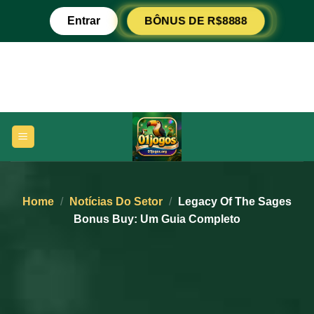
Ir
Entrar
BÔNUS DE R$8888
para
o
conteúdo
Home
/
Notícias Do Setor
/
Legacy Of The Sages
Bonus Buy: Um Guia Completo