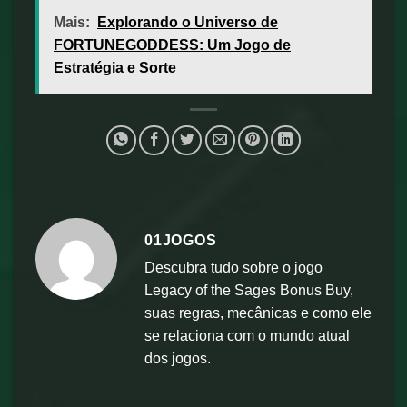
Mais:
Explorando o Universo de
FORTUNEGODDESS: Um Jogo de
Estratégia e Sorte
01JOGOS
Descubra tudo sobre o jogo
Legacy of the Sages Bonus Buy,
suas regras, mecânicas e como ele
se relaciona com o mundo atual
dos jogos.