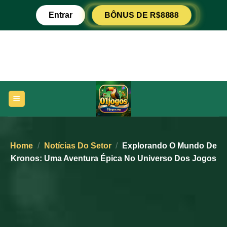
Ir
BÔNUS DE R$8888
Entrar
para
o
conteúdo
Home
/
Notícias Do Setor
/
Explorando O Mundo De
Kronos: Uma Aventura Épica No Universo Dos Jogos