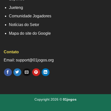
Jueteng
Comunidade Jogadores
Notícias do Setor
Mapa do site do Google
Contato
Email: support@01jogos.org
Copyright 2026 ©
01jogos