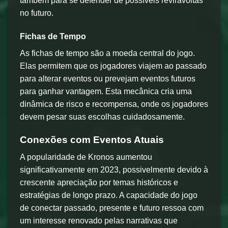
também para se defender de possíveis reviravoltas
no futuro.
Fichas de Tempo
As fichas de tempo são a moeda central do jogo.
Elas permitem que os jogadores viajem ao passado
para alterar eventos ou prevejam eventos futuros
para ganhar vantagem. Esta mecânica cria uma
dinâmica de risco e recompensa, onde os jogadores
devem pesar suas escolhas cuidadosamente.
Conexões com Eventos Atuais
A popularidade de Kronos aumentou
significativamente em 2023, possivelmente devido à
crescente apreciação por temas históricos e
estratégias de longo prazo. A capacidade do jogo
de conectar passado, presente e futuro ressoa com
um interesse renovado pelas narrativas que