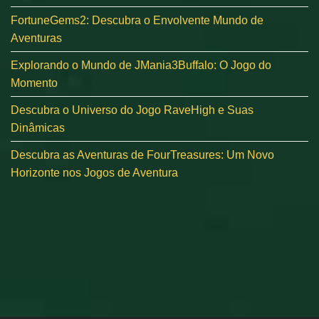
FortuneGems2: Descubra o Envolvente Mundo de
Aventuras
Explorando o Mundo de JMania3Buffalo: O Jogo do
Momento
Descubra o Universo do Jogo RaveHigh e Suas
Dinâmicas
Descubra as Aventuras de FourTreasures: Um Novo
Horizonte nos Jogos de Aventura