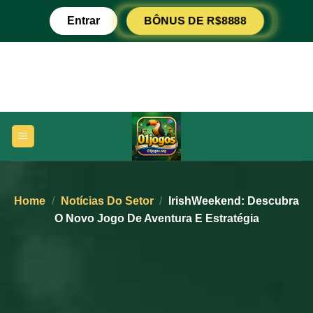
Ir
Entrar
BÔNUS DE R$8888
para
o
conteúdo
Home
/
Notícias Do Setor
/
IrishWeekend: Descubra
O Novo Jogo De Aventura E Estratégia