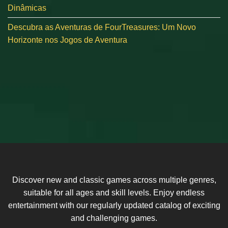
Dinâmicas
Descubra as Aventuras de FourTreasures: Um Novo
Horizonte nos Jogos de Aventura
Discover new and classic games across multiple genres,
suitable for all ages and skill levels. Enjoy endless
entertainment with our regularly updated catalog of exciting
and challenging games.