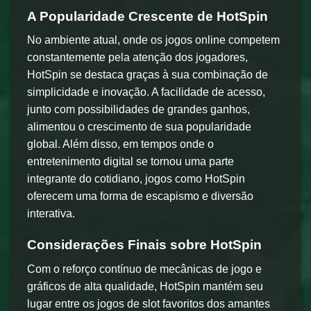
A Popularidade Crescente de HotSpin
No ambiente atual, onde os jogos online competem
constantemente pela atenção dos jogadores,
HotSpin se destaca graças à sua combinação de
simplicidade e inovação. A facilidade de acesso,
junto com possibilidades de grandes ganhos,
alimentou o crescimento de sua popularidade
global. Além disso, em tempos onde o
entretenimento digital se tornou uma parte
integrante do cotidiano, jogos como HotSpin
oferecem uma forma de escapismo e diversão
interativa.
Considerações Finais sobre HotSpin
Com o reforço contínuo de mecânicas de jogo e
gráficos de alta qualidade, HotSpin mantém seu
lugar entre os jogos de slot favoritos dos amantes