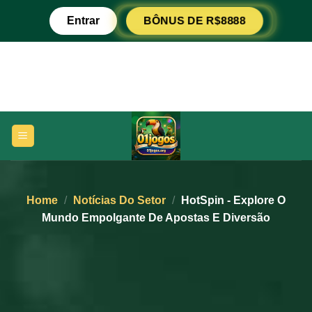
Ir
Entrar
BÔNUS DE R$8888
para
o
conteúdo
Home
/
Notícias Do Setor
/
HotSpin - Explore O
Mundo Empolgante De Apostas E Diversão