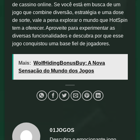
de cassino online. Se você está em busca de um
jogo que combine diversão, estratégia e uma dose
de sorte, vale a pena explorar o mundo que HotSpin
tem a oferecer. Aproveite para experimentar as
diversas funcionalidades e descubra por que esse
jogo conquistou uma base fiel de jogadores.
Mais:
WolfHidingBonusBuy: A Nova
Sensação do Mundo dos Jogos
01JOGOS
Descubra o emocionante jogo