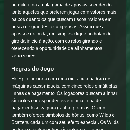
permite uma ampla gama de apostas, atendendo
tanto aqueles que preferem jogar com valores mais
baixos quanto os que buscam riscos maiores em
busca de grandes recompensas. Assim que a
aposta é definida, um simples clique no botão de
giro dá início à ação, com os rolos girando e
oferecendo a oportunidade de alinhamentos
vencedores.
Regras do Jogo
HotSpin funciona com uma mecânica padrão de
máquinas caça-níqueis, com cinco rolos e múltiplas
linhas de pagamento. Os jogadores buscam alinhar
símbolos correspondentes em uma linha de
pagamento ativa para ganhar prêmios. O jogo
também oferece símbolos de bónus, como Wilds e
Scatters, cada um com seu efeito especial. Os Wilds
podem substituir outros símbolos para formar