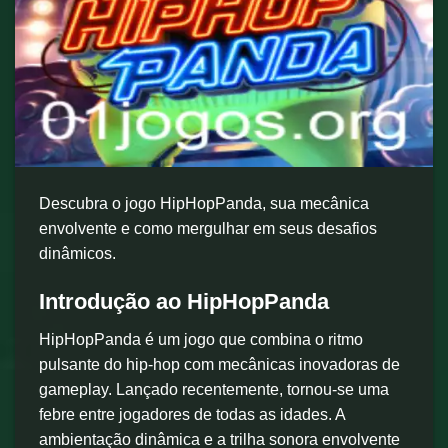
Descubra o jogo HipHopPanda, sua mecânica
envolvente e como mergulhar em seus desafios
dinâmicos.
Introdução ao HipHopPanda
HipHopPanda é um jogo que combina o ritmo
pulsante do hip-hop com mecânicas inovadoras de
gameplay. Lançado recentemente, tornou-se uma
febre entre jogadores de todas as idades. A
ambientação dinâmica e a trilha sonora envolvente