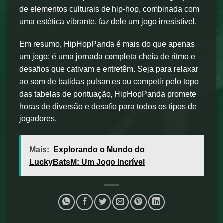
de elementos culturais de hip-hop, combinada com
uma estética vibrante, faz dele um jogo irresistível.
Em resumo, HipHopPanda é mais do que apenas
um jogo; é uma jornada completa cheia de ritmo e
desafios que cativam e entretêm. Seja para relaxar
ao som de batidas pulsantes ou competir pelo topo
das tabelas de pontuação, HipHopPanda promete
horas de diversão e desafio para todos os tipos de
jogadores.
Mais:
Explorando o Mundo do
LuckyBatsM: Um Jogo Incrível