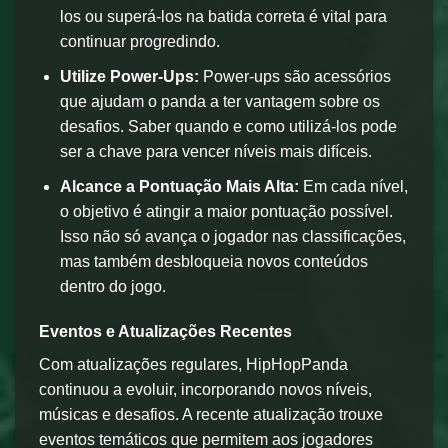
los ou superá-los na batida correta é vital para
continuar progredindo.
Utilize Power-Ups:
Power-ups são acessórios
que ajudam o panda a ter vantagem sobre os
desafios. Saber quando e como utilizá-los pode
ser a chave para vencer níveis mais difíceis.
Alcance a Pontuação Mais Alta:
Em cada nível,
o objetivo é atingir a maior pontuação possível.
Isso não só avança o jogador nas classificações,
mas também desbloqueia novos conteúdos
dentro do jogo.
Eventos e Atualizações Recentes
Com atualizações regulares, HipHopPanda
continuou a evoluir, incorporando novos níveis,
músicas e desafios. A recente atualização trouxe
eventos temáticos que permitem aos jogadores