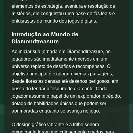
elementos de estratégia, aventura e resolução de
mistérios, ele conquistou uma base de fãs leais e
entusiastas do mundo dos jogos digitais.
Introdução ao Mundo de
Diamondtreasure
Ao iniciar sua jornada em Diamondtreasure, os
jogadores são imediatamente imersos em um
universo repleto de desafios e recompensas. O
objetivo principal é explorar diversas paisagens,
desde florestas densas até desertos perigosos, em
busca do lendário tesouro de diamante. Cada
jogador assume o papel de um explorador intrépido,
dotado de habilidades únicas que podem ser
aprimoradas enquanto se avança no jogo.
O design gráfico vibrante e a trilha sonora
empolgante foram meticulosamente criados para