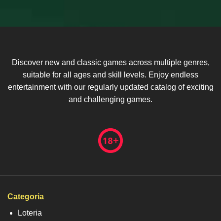
Discover new and classic games across multiple genres,
suitable for all ages and skill levels. Enjoy endless
entertainment with our regularly updated catalog of exciting
and challenging games.
Categoria
Loteria