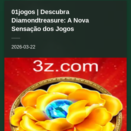
01jogos | Descubra
Diamondtreasure: A Nova
Sensação dos Jogos
2026-03-22