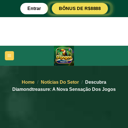
Ir
BÔNUS DE R$8888
Entrar
para
o
conteúdo
Home
/
Notícias Do Setor
/
Descubra
Diamondtreasure: A Nova Sensação Dos Jogos