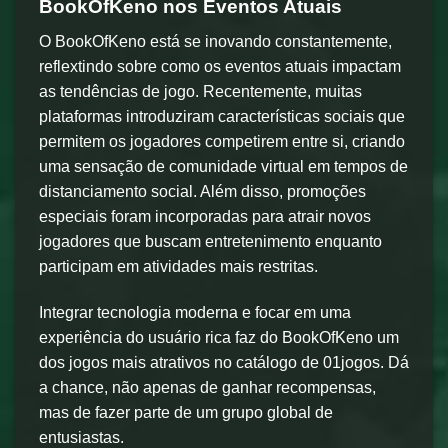
BookOfKeno nos Eventos Atuais
O BookOfKeno está se inovando constantemente,
reflextindo sobre como os eventos atuais impactam
as tendências de jogo. Recentemente, muitas
plataformas introduziram características sociais que
permitem os jogadores competirem entre si, criando
uma sensação de comunidade virtual em tempos de
distanciamento social. Além disso, promoções
especiais foram incorporadas para atrair novos
jogadores que buscam entretenimento enquanto
participam em atividades mais restritas.
Integrar tecnologia moderna e focar em uma
experiência do usuário rica faz do BookOfKeno um
dos jogos mais atrativos no catálogo de 01jogos. Dá
a chance, não apenas de ganhar recompensas,
mas de fazer parte de um grupo global de
entusiastas.