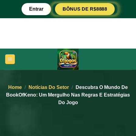
Ir
Entrar
BÔNUS DE R$8888
para
o
conteúdo
Home
/
Notícias Do Setor
/
Descubra O Mundo De
BookOfKeno: Um Mergulho Nas Regras E Estratégias
Do Jogo