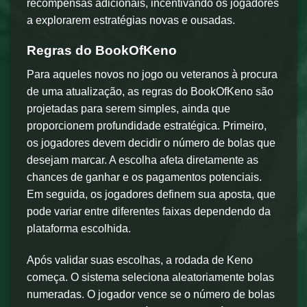
recompensas adicionais, incentivando os jogadores
a explorarem estratégias novas e ousadas.
Regras do BookOfKeno
Para aqueles novos no jogo ou veteranos à procura
de uma atualização, as regras do BookOfKeno são
projetadas para serem simples, ainda que
proporcionem profundidade estratégica. Primeiro,
os jogadores devem decidir o número de bolas que
desejam marcar. A escolha afeta diretamente as
chances de ganhar e os pagamentos potenciais.
Em seguida, os jogadores definem sua aposta, que
pode variar entre diferentes faixas dependendo da
plataforma escolhida.
Após validar suas escolhas, a rodada de Keno
começa. O sistema seleciona aleatoriamente bolas
numeradas. O jogador vence se o número de bolas