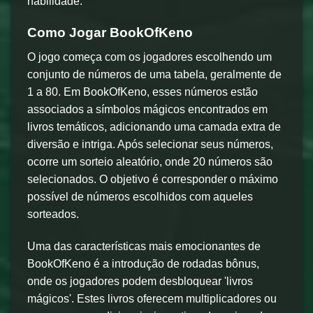
habilidade.
Como Jogar BookOfKeno
O jogo começa com os jogadores escolhendo um
conjunto de números de uma tabela, geralmente de
1 a 80. Em BookOfKeno, esses números estão
associados a símbolos mágicos encontrados em
livros temáticos, adicionando uma camada extra de
diversão e intriga. Após selecionar seus números,
ocorre um sorteio aleatório, onde 20 números são
selecionados. O objetivo é corresponder o máximo
possível de números escolhidos com aqueles
sorteados.
Uma das características mais emocionantes de
BookOfKeno é a introdução de rodadas bônus,
onde os jogadores podem desbloquear 'livros
mágicos'. Estes livros oferecem multiplicadores ou